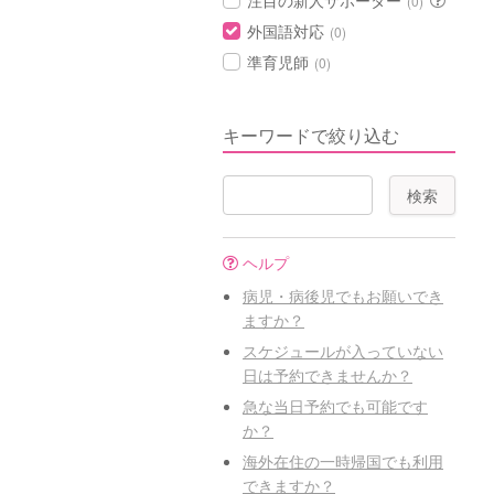
注目の新人サポーター
(0)
外国語対応
(0)
準育児師
(0)
キーワードで絞り込む
ヘルプ
病児・病後児でもお願いでき
ますか？
スケジュールが入っていない
日は予約できませんか？
急な当日予約でも可能です
か？
海外在住の一時帰国でも利用
できますか？