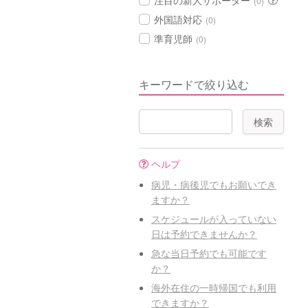
注目の新人サポーター
(0)
外国語対応
(0)
準育児師
(0)
キーワードで絞り込む
ヘルプ
病児・病後児でもお願いでき
ますか？
スケジュールが入っていない
日は予約できませんか？
急な当日予約でも可能です
か？
海外在住の一時帰国でも利用
できますか？