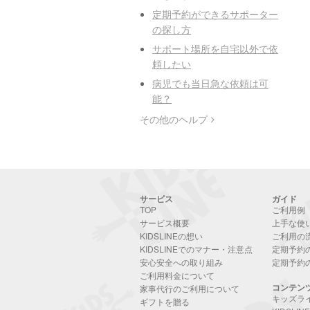
定期予約ができるサポーター
の探し方
サポート場所を自宅以外で依
頼したい
病児でも当日急な依頼は可
能？
その他のヘルプ
サービス
ガイド
TOP
ご利用例
サービス概要
上手な使
KIDSLINEの想い
ご利用の
KIDSLINEでのマナー・注意点
定期予約
安心安全への取り組み
定期予約
ご利用料金について
コンテン
家事代行のご利用について
キッズラ
ギフトを贈る