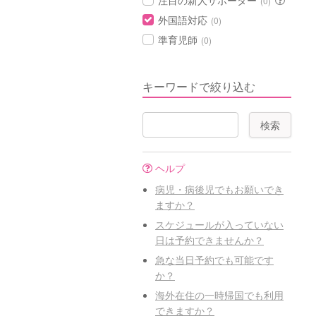
注目の新人サポーター
(0)
外国語対応
(0)
準育児師
(0)
キーワードで絞り込む
ヘルプ
病児・病後児でもお願いでき
ますか？
スケジュールが入っていない
日は予約できませんか？
急な当日予約でも可能です
か？
海外在住の一時帰国でも利用
できますか？