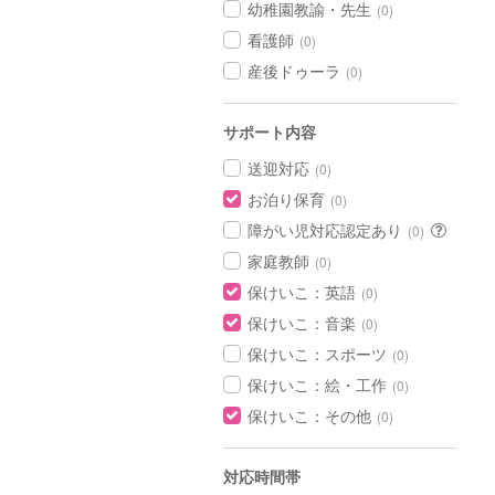
幼稚園教諭・先生
(0)
看護師
(0)
産後ドゥーラ
(0)
サポート内容
送迎対応
(0)
お泊り保育
(0)
障がい児対応認定あり
(0)
家庭教師
(0)
保けいこ：英語
(0)
保けいこ：音楽
(0)
保けいこ：スポーツ
(0)
保けいこ：絵・工作
(0)
保けいこ：その他
(0)
対応時間帯