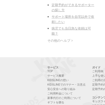
定期予約ができるサポーター
の探し方
サポート場所を自宅以外で依
頼したい
病児でも当日急な依頼は可
能？
その他のヘルプ
サービス
ガイド
TOP
ご利用例
サービス概要
上手な使
KIDSLINEの想い
ご利用の
KIDSLINEでのマナー・注意点
定期予約
安心安全への取り組み
定期予約
ご利用料金について
コンテン
家事代行のご利用について
キッズラ
ギフトを贈る