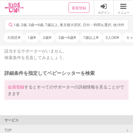
新規登録
ログイン
メニュー
1歳, 2歳, 3歳〜6歳, 7歳以上, 東京都大田区, 日付・時間を選択, 他16件
大田区
1歳
2歳
3歳〜6歳
7歳以上
2人OK
キ
該当するサポーターがいません。
検索条件を見直してみましょう。
詳細条件を指定してベビーシッターを検索
会員登録
するとすべてのサポーターの詳細情報を見ることがで
きます
サービス
TOP