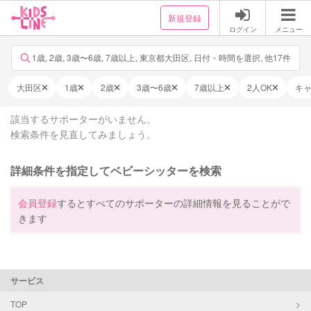
新規登録
ログイン
メニュー
1歳, 2歳, 3歳〜6歳, 7歳以上, 東京都大田区, 日付・時間を選択, 他17件
大田区
1歳
2歳
3歳〜6歳
7歳以上
2人OK
キ
該当するサポーターがいません。
検索条件を見直してみましょう。
詳細条件を指定してベビーシッターを検索
会員登録
するとすべてのサポーターの詳細情報を見ることがで
きます
サービス
TOP