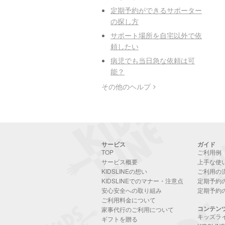
定期予約ができるサポーター
の探し方
サポート場所を自宅以外で依
頼したい
病児でも当日急な依頼は可
能？
その他のヘルプ
サービス
ガイド
TOP
ご利用例
サービス概要
上手な使
KIDSLINEの想い
ご利用の
KIDSLINEでのマナー・注意点
定期予約
安心安全への取り組み
定期予約
ご利用料金について
コンテン
家事代行のご利用について
キッズラ
ギフトを贈る