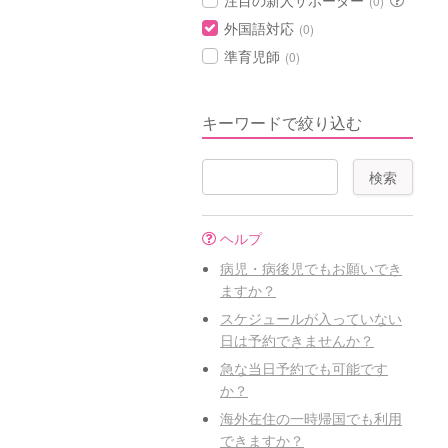
注目の新人サポーター
(0)
外国語対応
(0)
準育児師
(0)
キーワードで絞り込む
ヘルプ
病児・病後児でもお願いでき
ますか？
スケジュールが入っていない
日は予約できませんか？
急な当日予約でも可能です
か？
海外在住の一時帰国でも利用
できますか？