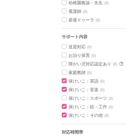
幼稚園教諭・先生
(0)
看護師
(0)
産後ドゥーラ
(0)
サポート内容
送迎対応
(0)
お泊り保育
(0)
障がい児対応認定あり
(0)
家庭教師
(0)
保けいこ：英語
(0)
保けいこ：音楽
(0)
保けいこ：スポーツ
(0)
保けいこ：絵・工作
(0)
保けいこ：その他
(0)
対応時間帯