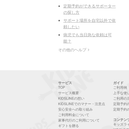
定期予約ができるサポーター
の探し方
サポート場所を自宅以外で依
頼したい
病児でも当日急な依頼は可
能？
その他のヘルプ
サービス
ガイド
TOP
ご利用例
サービス概要
上手な使
KIDSLINEの想い
ご利用の
KIDSLINEでのマナー・注意点
定期予約
安心安全への取り組み
定期予約
ご利用料金について
コンテン
家事代行のご利用について
キッズラ
ギフトを贈る