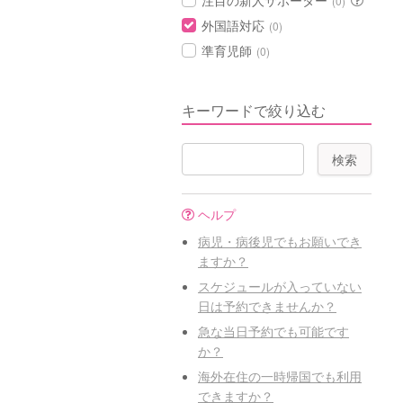
注目の新人サポーター
(0)
外国語対応
(0)
準育児師
(0)
キーワードで絞り込む
ヘルプ
病児・病後児でもお願いでき
ますか？
スケジュールが入っていない
日は予約できませんか？
急な当日予約でも可能です
か？
海外在住の一時帰国でも利用
できますか？