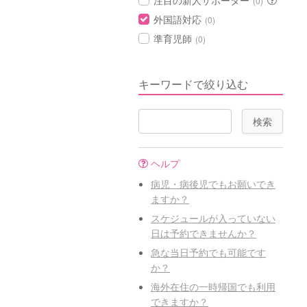
注目の新人サポーター
(0)
外国語対応
(0)
準育児師
(0)
キーワードで絞り込む
ヘルプ
病児・病後児でもお願いでき
ますか？
スケジュールが入っていない
日は予約できませんか？
急な当日予約でも可能です
か？
海外在住の一時帰国でも利用
できますか？