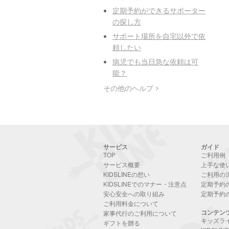
定期予約ができるサポーター
の探し方
サポート場所を自宅以外で依
頼したい
病児でも当日急な依頼は可
能？
その他のヘルプ
サービス
ガイド
TOP
ご利用例
サービス概要
上手な使
KIDSLINEの想い
ご利用の
KIDSLINEでのマナー・注意点
定期予約
安心安全への取り組み
定期予約
ご利用料金について
コンテン
家事代行のご利用について
キッズラ
ギフトを贈る