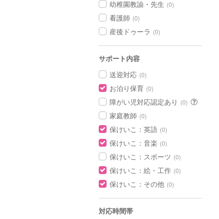
幼稚園教諭・先生
(0)
看護師
(0)
産後ドゥーラ
(0)
サポート内容
送迎対応
(0)
お泊り保育
(0)
障がい児対応認定あり
(0)
家庭教師
(0)
保けいこ：英語
(0)
保けいこ：音楽
(0)
保けいこ：スポーツ
(0)
保けいこ：絵・工作
(0)
保けいこ：その他
(0)
対応時間帯