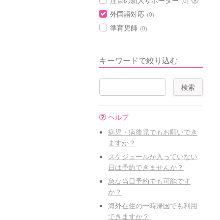
注目の新人サポーター
(0)
外国語対応
(0)
準育児師
(0)
キーワードで絞り込む
ヘルプ
病児・病後児でもお願いでき
ますか？
スケジュールが入っていない
日は予約できませんか？
急な当日予約でも可能です
か？
海外在住の一時帰国でも利用
できますか？