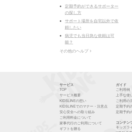
定期予約ができるサポーター
の探し方
サポート場所を自宅以外で依
頼したい
病児でも当日急な依頼は可
能？
その他のヘルプ
サービス
ガイド
TOP
ご利用例
サービス概要
上手な使
KIDSLINEの想い
ご利用の
KIDSLINEでのマナー・注意点
定期予約
安心安全への取り組み
定期予約
ご利用料金について
コンテン
家事代行のご利用について
キッズラ
ギフトを贈る