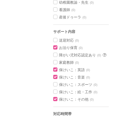
幼稚園教諭・先生
(0)
看護師
(0)
産後ドゥーラ
(0)
サポート内容
送迎対応
(0)
お泊り保育
(0)
障がい児対応認定あり
(0)
家庭教師
(0)
保けいこ：英語
(0)
保けいこ：音楽
(0)
保けいこ：スポーツ
(0)
保けいこ：絵・工作
(0)
保けいこ：その他
(0)
対応時間帯