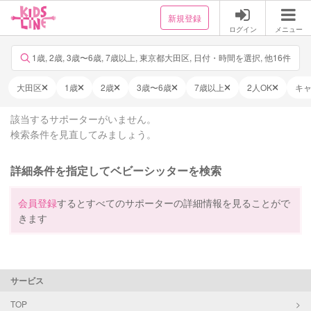
新規登録
ログイン
メニュー
1歳, 2歳, 3歳〜6歳, 7歳以上, 東京都大田区, 日付・時間を選択, 他16件
大田区
1歳
2歳
3歳〜6歳
7歳以上
2人OK
キ
該当するサポーターがいません。
検索条件を見直してみましょう。
詳細条件を指定してベビーシッターを検索
会員登録
するとすべてのサポーターの詳細情報を見ることがで
きます
サービス
TOP