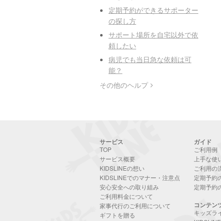
定期予約ができるサポーター
の探し方
サポート場所を自宅以外で依
頼したい
病児でも当日急な依頼は可
能？
その他のヘルプ
サービス
ガイド
TOP
ご利用例
サービス概要
上手な使
KIDSLINEの想い
ご利用の
KIDSLINEでのマナー・注意点
定期予約
安心安全への取り組み
定期予約
ご利用料金について
コンテン
家事代行のご利用について
キッズラ
ギフトを贈る