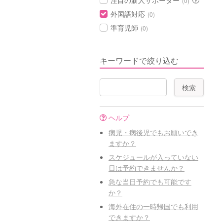
注目の新人サポーター
(0)
外国語対応
(0)
準育児師
(0)
キーワードで絞り込む
ヘルプ
病児・病後児でもお願いでき
ますか？
スケジュールが入っていない
日は予約できませんか？
急な当日予約でも可能です
か？
海外在住の一時帰国でも利用
できますか？