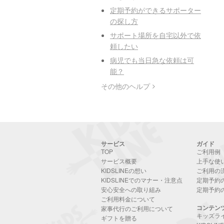
定期予約ができるサポーター
の探し方
サポート場所を自宅以外で依
頼したい
病児でも当日急な依頼は可
能？
その他のヘルプ
サービス
ガイド
TOP
ご利用例
サービス概要
上手な使
KIDSLINEの想い
ご利用の
KIDSLINEでのマナー・注意点
定期予約
安心安全への取り組み
定期予約
ご利用料金について
コンテン
家事代行のご利用について
キッズラ
ギフトを贈る