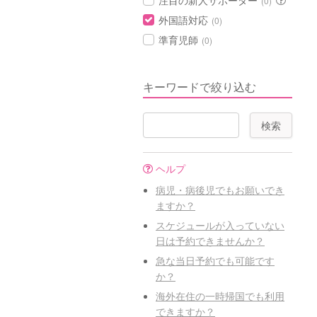
注目の新人サポーター
(0)
外国語対応
(0)
準育児師
(0)
キーワードで絞り込む
ヘルプ
病児・病後児でもお願いでき
ますか？
スケジュールが入っていない
日は予約できませんか？
急な当日予約でも可能です
か？
海外在住の一時帰国でも利用
できますか？