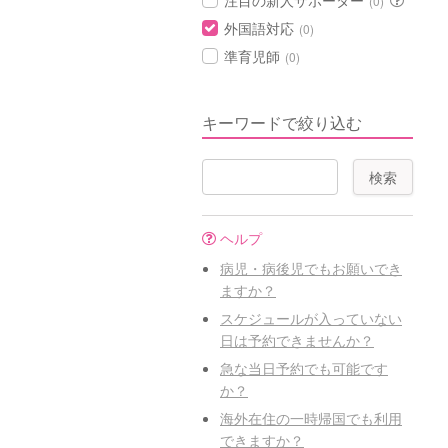
注目の新人サポーター
(0)
外国語対応
(0)
準育児師
(0)
キーワードで絞り込む
ヘルプ
病児・病後児でもお願いでき
ますか？
スケジュールが入っていない
日は予約できませんか？
急な当日予約でも可能です
か？
海外在住の一時帰国でも利用
できますか？