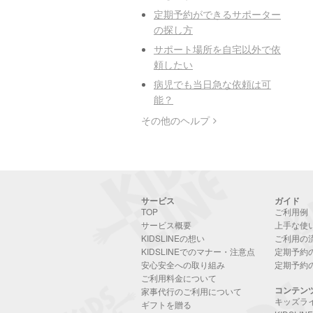
定期予約ができるサポーター
の探し方
サポート場所を自宅以外で依
頼したい
病児でも当日急な依頼は可
能？
その他のヘルプ
サービス
ガイド
TOP
ご利用例
サービス概要
上手な使
KIDSLINEの想い
ご利用の
KIDSLINEでのマナー・注意点
定期予約
安心安全への取り組み
定期予約
ご利用料金について
コンテン
家事代行のご利用について
キッズラ
ギフトを贈る