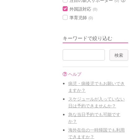
注目の新人サポーター
(0)
外国語対応
(0)
準育児師
(0)
キーワードで絞り込む
ヘルプ
病児・病後児でもお願いでき
ますか？
スケジュールが入っていない
日は予約できませんか？
急な当日予約でも可能です
か？
海外在住の一時帰国でも利用
できますか？