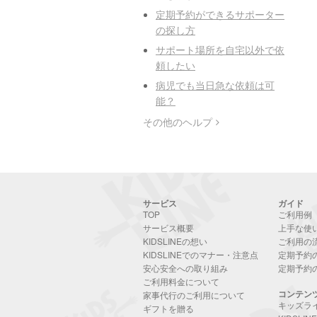
定期予約ができるサポーター
の探し方
サポート場所を自宅以外で依
頼したい
病児でも当日急な依頼は可
能？
その他のヘルプ
サービス
ガイド
TOP
ご利用例
サービス概要
上手な使
KIDSLINEの想い
ご利用の
KIDSLINEでのマナー・注意点
定期予約
安心安全への取り組み
定期予約
ご利用料金について
コンテン
家事代行のご利用について
キッズラ
ギフトを贈る