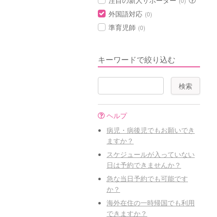
注目の新人サポーター
(0)
外国語対応
(0)
準育児師
(0)
キーワードで絞り込む
ヘルプ
病児・病後児でもお願いでき
ますか？
スケジュールが入っていない
日は予約できませんか？
急な当日予約でも可能です
か？
海外在住の一時帰国でも利用
できますか？