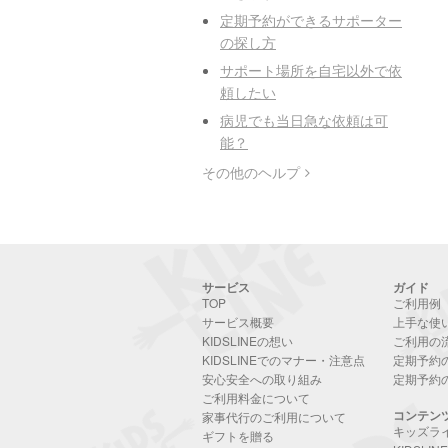
定期予約ができるサポーター
の探し方
サポート場所を自宅以外で依
頼したい
病児でも当日急な依頼は可
能？
その他のヘルプ
サービス
ガイド
TOP
ご利用例
サービス概要
上手な使
KIDSLINEの想い
ご利用の
KIDSLINEでのマナー・注意点
定期予約
安心安全への取り組み
定期予約
ご利用料金について
コンテン
家事代行のご利用について
キッズラ
ギフトを贈る