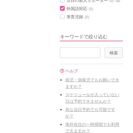
注目の新人サポーター
(0)
外国語対応
(0)
準育児師
(0)
キーワードで絞り込む
ヘルプ
病児・病後児でもお願いでき
ますか？
スケジュールが入っていない
日は予約できませんか？
急な当日予約でも可能です
か？
海外在住の一時帰国でも利用
できますか？