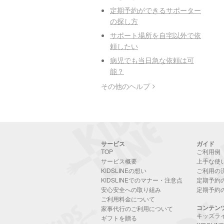
定期予約ができるサポーター
の探し方
サポート場所を自宅以外で依
頼したい
病児でも当日急な依頼は可
能？
その他のヘルプ
サービス
ガイド
TOP
ご利用例
サービス概要
上手な使
KIDSLINEの想い
ご利用の
KIDSLINEでのマナー・注意点
定期予約
安心安全への取り組み
定期予約
ご利用料金について
コンテン
家事代行のご利用について
キッズラ
ギフトを贈る