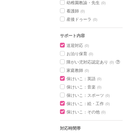
幼稚園教諭・先生
(0)
看護師
(0)
産後ドゥーラ
(0)
サポート内容
送迎対応
(0)
お泊り保育
(0)
障がい児対応認定あり
(0)
家庭教師
(0)
保けいこ：英語
(0)
保けいこ：音楽
(0)
保けいこ：スポーツ
(0)
保けいこ：絵・工作
(0)
保けいこ：その他
(0)
対応時間帯