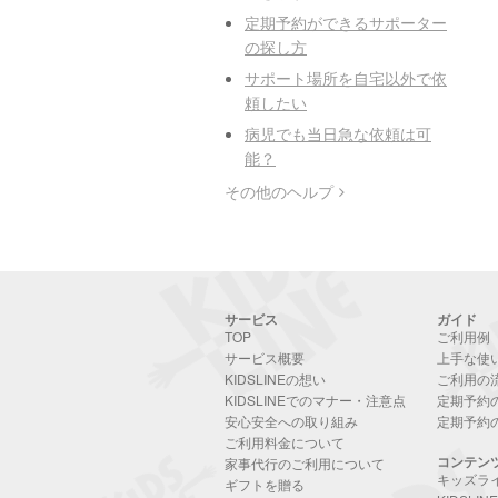
定期予約ができるサポーター
の探し方
サポート場所を自宅以外で依
頼したい
病児でも当日急な依頼は可
能？
その他のヘルプ
サービス
ガイド
TOP
ご利用例
サービス概要
上手な使
KIDSLINEの想い
ご利用の
KIDSLINEでのマナー・注意点
定期予約
安心安全への取り組み
定期予約
ご利用料金について
コンテン
家事代行のご利用について
キッズラ
ギフトを贈る