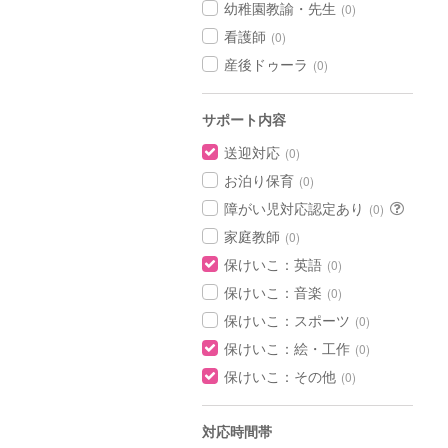
幼稚園教諭・先生
(0)
看護師
(0)
産後ドゥーラ
(0)
サポート内容
送迎対応
(0)
お泊り保育
(0)
障がい児対応認定あり
(0)
家庭教師
(0)
保けいこ：英語
(0)
保けいこ：音楽
(0)
保けいこ：スポーツ
(0)
保けいこ：絵・工作
(0)
保けいこ：その他
(0)
対応時間帯