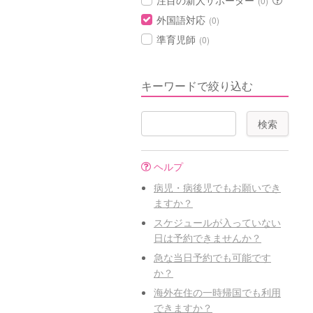
注目の新人サポーター
(0)
外国語対応
(0)
準育児師
(0)
キーワードで絞り込む
ヘルプ
病児・病後児でもお願いでき
ますか？
スケジュールが入っていない
日は予約できませんか？
急な当日予約でも可能です
か？
海外在住の一時帰国でも利用
できますか？