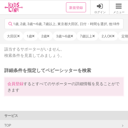
新規登録
ログイン
メニュー
1歳, 2歳, 3歳〜6歳, 7歳以上, 東京都大田区, 日付・時間を選択, 他18件
大田区
1歳
2歳
3歳〜6歳
7歳以上
2人OK
定
該当するサポーターがいません。
検索条件を見直してみましょう。
詳細条件を指定してベビーシッターを検索
会員登録
するとすべてのサポーターの詳細情報を見ることがで
きます
サービス
TOP