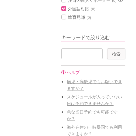
注目の新人サポーター
(0)
外国語対応
(0)
準育児師
(0)
キーワードで絞り込む
ヘルプ
病児・病後児でもお願いでき
ますか？
スケジュールが入っていない
日は予約できませんか？
急な当日予約でも可能です
か？
海外在住の一時帰国でも利用
できますか？