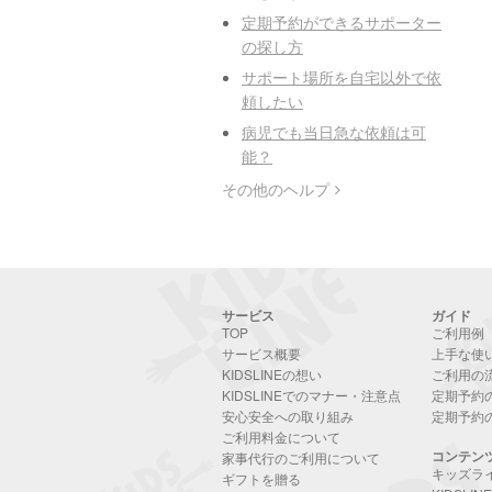
定期予約ができるサポーター
の探し方
サポート場所を自宅以外で依
頼したい
病児でも当日急な依頼は可
能？
その他のヘルプ
サービス
ガイド
TOP
ご利用例
サービス概要
上手な使
KIDSLINEの想い
ご利用の
KIDSLINEでのマナー・注意点
定期予約
安心安全への取り組み
定期予約
ご利用料金について
コンテン
家事代行のご利用について
キッズラ
ギフトを贈る