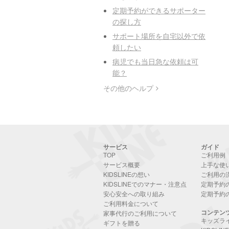
定期予約ができるサポーター
の探し方
サポート場所を自宅以外で依
頼したい
病児でも当日急な依頼は可
能？
その他のヘルプ
サービス
ガイド
TOP
ご利用例
サービス概要
上手な使
KIDSLINEの想い
ご利用の
KIDSLINEでのマナー・注意点
定期予約
安心安全への取り組み
定期予約
ご利用料金について
コンテン
家事代行のご利用について
キッズラ
ギフトを贈る