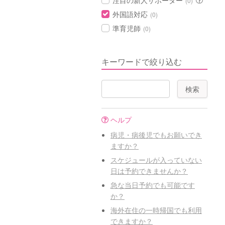
注目の新人サポーター
(0)
外国語対応
(0)
準育児師
(0)
キーワードで絞り込む
ヘルプ
病児・病後児でもお願いでき
ますか？
スケジュールが入っていない
日は予約できませんか？
急な当日予約でも可能です
か？
海外在住の一時帰国でも利用
できますか？