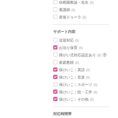
幼稚園教諭・先生
(0)
看護師
(0)
産後ドゥーラ
(0)
サポート内容
送迎対応
(0)
お泊り保育
(0)
障がい児対応認定あり
(0)
家庭教師
(0)
保けいこ：英語
(0)
保けいこ：音楽
(0)
保けいこ：スポーツ
(0)
保けいこ：絵・工作
(0)
保けいこ：その他
(0)
対応時間帯