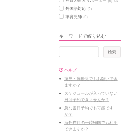
注目の新人サポーター
(0)
外国語対応
(0)
準育児師
(0)
キーワードで絞り込む
ヘルプ
病児・病後児でもお願いでき
ますか？
スケジュールが入っていない
日は予約できませんか？
急な当日予約でも可能です
か？
海外在住の一時帰国でも利用
できますか？