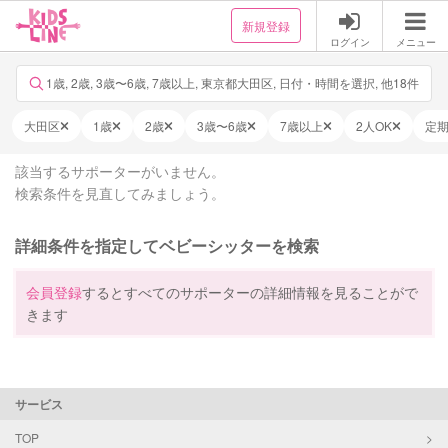
新規登録
ログイン
メニュー
1歳, 2歳, 3歳〜6歳, 7歳以上, 東京都大田区, 日付・時間を選択, 他18件
大田区
1歳
2歳
3歳〜6歳
7歳以上
2人OK
定
該当するサポーターがいません。
検索条件を見直してみましょう。
詳細条件を指定してベビーシッターを検索
会員登録
するとすべてのサポーターの詳細情報を見ることがで
きます
サービス
TOP