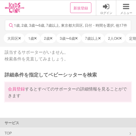
新規登録
ログイン
メニュー
1歳, 2歳, 3歳〜6歳, 7歳以上, 東京都大田区, 日付・時間を選択, 他17件
大田区
1歳
2歳
3歳〜6歳
7歳以上
2人OK
定
該当するサポーターがいません。
検索条件を見直してみましょう。
詳細条件を指定してベビーシッターを検索
会員登録
するとすべてのサポーターの詳細情報を見ることがで
きます
サービス
TOP