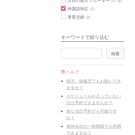
注目の新人サポーター
(0)
外国語対応
(0)
準育児師
(0)
キーワードで絞り込む
ヘルプ
病児・病後児でもお願いでき
ますか？
スケジュールが入っていない
日は予約できませんか？
急な当日予約でも可能です
か？
海外在住の一時帰国でも利用
できますか？