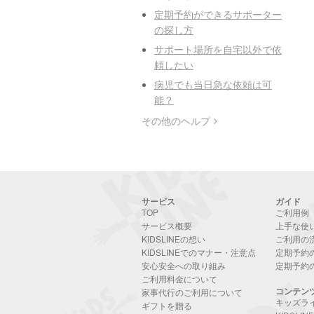
定期予約ができるサポーター
の探し方
サポート場所を自宅以外で依
頼したい
病児でも当日急な依頼は可
能？
その他のヘルプ
サービス
ガイド
TOP
ご利用例
サービス概要
上手な使
KIDSLINEの想い
ご利用の
KIDSLINEでのマナー・注意点
定期予約
安心安全への取り組み
定期予約
ご利用料金について
コンテン
家事代行のご利用について
キッズラ
ギフトを贈る