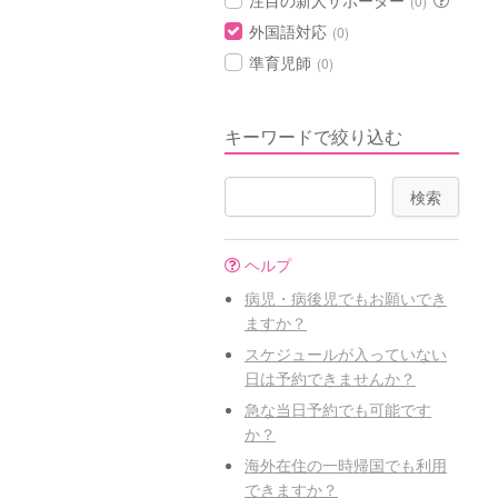
注目の新人サポーター
(0)
外国語対応
(0)
準育児師
(0)
キーワードで絞り込む
ヘルプ
病児・病後児でもお願いでき
ますか？
スケジュールが入っていない
日は予約できませんか？
急な当日予約でも可能です
か？
海外在住の一時帰国でも利用
できますか？