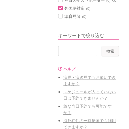
注目の新人サポーター
(0)
外国語対応
(0)
準育児師
(0)
キーワードで絞り込む
ヘルプ
病児・病後児でもお願いでき
ますか？
スケジュールが入っていない
日は予約できませんか？
急な当日予約でも可能です
か？
海外在住の一時帰国でも利用
できますか？