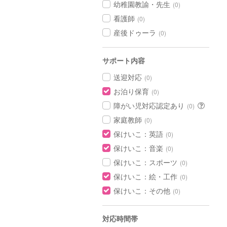
幼稚園教諭・先生
(0)
看護師
(0)
産後ドゥーラ
(0)
サポート内容
送迎対応
(0)
お泊り保育
(0)
障がい児対応認定あり
(0)
家庭教師
(0)
保けいこ：英語
(0)
保けいこ：音楽
(0)
保けいこ：スポーツ
(0)
保けいこ：絵・工作
(0)
保けいこ：その他
(0)
対応時間帯