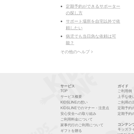
定期予約ができるサポーター
の探し方
サポート場所を自宅以外で依
頼したい
病児でも当日急な依頼は可
能？
その他のヘルプ
サービス
ガイド
TOP
ご利用例
サービス概要
上手な使
KIDSLINEの想い
ご利用の
KIDSLINEでのマナー・注意点
定期予約
安心安全への取り組み
定期予約
ご利用料金について
コンテン
家事代行のご利用について
キッズラ
ギフトを贈る