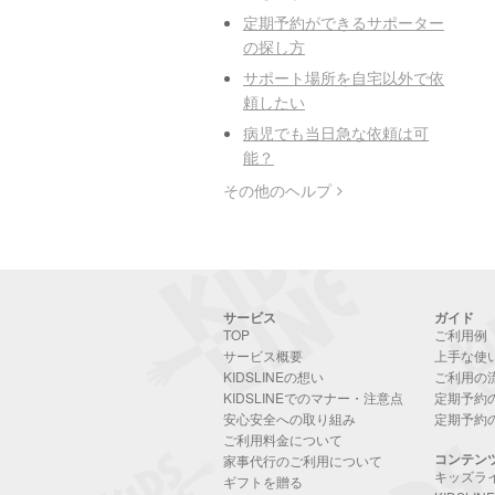
定期予約ができるサポーター
の探し方
サポート場所を自宅以外で依
頼したい
病児でも当日急な依頼は可
能？
その他のヘルプ
サービス
ガイド
TOP
ご利用例
サービス概要
上手な使
KIDSLINEの想い
ご利用の
KIDSLINEでのマナー・注意点
定期予約
安心安全への取り組み
定期予約
ご利用料金について
コンテン
家事代行のご利用について
キッズラ
ギフトを贈る