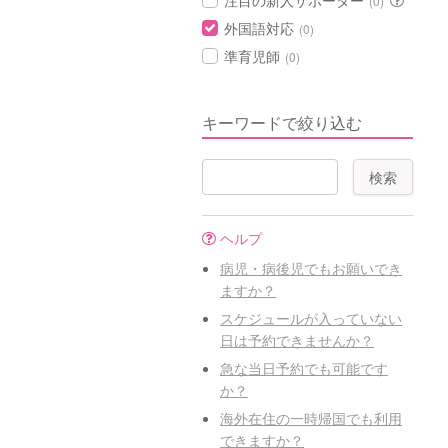
注目の新人サポーター
(0)
外国語対応
(0)
準育児師
(0)
キーワードで絞り込む
ヘルプ
病児・病後児でもお願いでき
ますか？
スケジュールが入っていない
日は予約できませんか？
急な当日予約でも可能です
か？
海外在住の一時帰国でも利用
できますか？