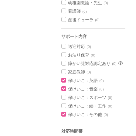
幼稚園教諭・先生
(0)
看護師
(0)
産後ドゥーラ
(0)
サポート内容
送迎対応
(0)
お泊り保育
(0)
障がい児対応認定あり
(0)
家庭教師
(0)
保けいこ：英語
(0)
保けいこ：音楽
(0)
保けいこ：スポーツ
(0)
保けいこ：絵・工作
(0)
保けいこ：その他
(0)
対応時間帯