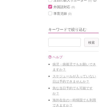
注目の新人サポーター
(0)
外国語対応
(0)
準育児師
(0)
キーワードで絞り込む
ヘルプ
病児・病後児でもお願いでき
ますか？
スケジュールが入っていない
日は予約できませんか？
急な当日予約でも可能です
か？
海外在住の一時帰国でも利用
できますか？