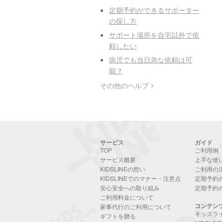
定期予約ができるサポーター
の探し方
サポート場所を自宅以外で依
頼したい
病児でも当日急な依頼は可
能？
その他のヘルプ
サービス
ガイド
TOP
ご利用例
サービス概要
上手な使
KIDSLINEの想い
ご利用の
KIDSLINEでのマナー・注意点
定期予約
安心安全への取り組み
定期予約
ご利用料金について
コンテン
家事代行のご利用について
キッズラ
ギフトを贈る