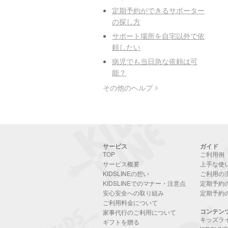
定期予約ができるサポーター
の探し方
サポート場所を自宅以外で依
頼したい
病児でも当日急な依頼は可
能？
その他のヘルプ
サービス
ガイド
TOP
ご利用例
サービス概要
上手な使
KIDSLINEの想い
ご利用の
KIDSLINEでのマナー・注意点
定期予約
安心安全への取り組み
定期予約
ご利用料金について
コンテン
家事代行のご利用について
キッズラ
ギフトを贈る