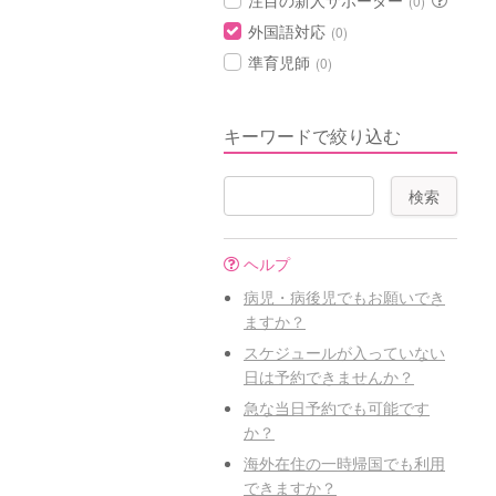
注目の新人サポーター
(0)
外国語対応
(0)
準育児師
(0)
キーワードで絞り込む
ヘルプ
病児・病後児でもお願いでき
ますか？
スケジュールが入っていない
日は予約できませんか？
急な当日予約でも可能です
か？
海外在住の一時帰国でも利用
できますか？