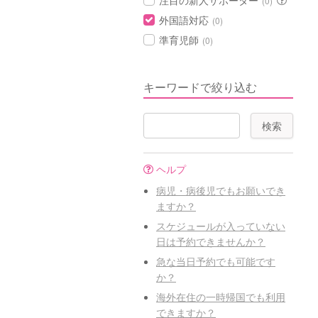
注目の新人サポーター
(0)
外国語対応
(0)
準育児師
(0)
キーワードで絞り込む
ヘルプ
病児・病後児でもお願いでき
ますか？
スケジュールが入っていない
日は予約できませんか？
急な当日予約でも可能です
か？
海外在住の一時帰国でも利用
できますか？