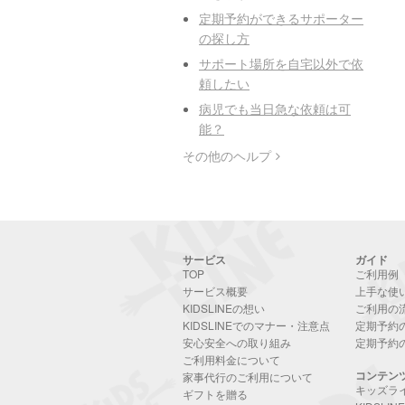
定期予約ができるサポーター
の探し方
サポート場所を自宅以外で依
頼したい
病児でも当日急な依頼は可
能？
その他のヘルプ
サービス
ガイド
TOP
ご利用例
サービス概要
上手な使
KIDSLINEの想い
ご利用の
KIDSLINEでのマナー・注意点
定期予約
安心安全への取り組み
定期予約
ご利用料金について
コンテン
家事代行のご利用について
キッズラ
ギフトを贈る