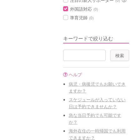
注目の新人サポーター
(0)
外国語対応
(0)
準育児師
(0)
キーワードで絞り込む
ヘルプ
病児・病後児でもお願いでき
ますか？
スケジュールが入っていない
日は予約できませんか？
急な当日予約でも可能です
か？
海外在住の一時帰国でも利用
できますか？