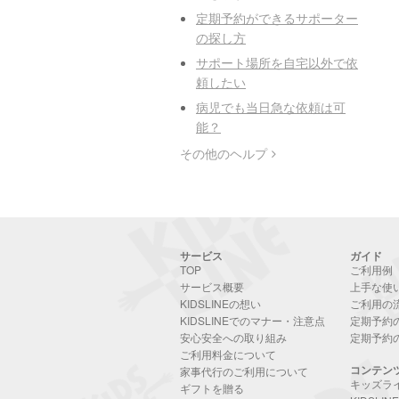
定期予約ができるサポーター
の探し方
サポート場所を自宅以外で依
頼したい
病児でも当日急な依頼は可
能？
その他のヘルプ
サービス
ガイド
TOP
ご利用例
サービス概要
上手な使
KIDSLINEの想い
ご利用の
KIDSLINEでのマナー・注意点
定期予約
安心安全への取り組み
定期予約
ご利用料金について
コンテン
家事代行のご利用について
キッズラ
ギフトを贈る