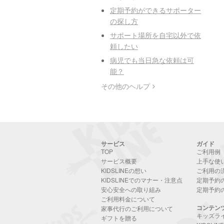
定期予約ができるサポーター
の探し方
サポート場所を自宅以外で依
頼したい
病児でも当日急な依頼は可
能？
その他のヘルプ
サービス
ガイド
TOP
ご利用例
サービス概要
上手な使
KIDSLINEの想い
ご利用の
KIDSLINEでのマナー・注意点
定期予約
安心安全への取り組み
定期予約
ご利用料金について
コンテン
家事代行のご利用について
キッズラ
ギフトを贈る