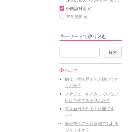
注目の新人サポーター
(0)
外国語対応
(0)
準育児師
(0)
キーワードで絞り込む
ヘルプ
病児・病後児でもお願いでき
ますか？
スケジュールが入っていない
日は予約できませんか？
急な当日予約でも可能です
か？
海外在住の一時帰国でも利用
できますか？