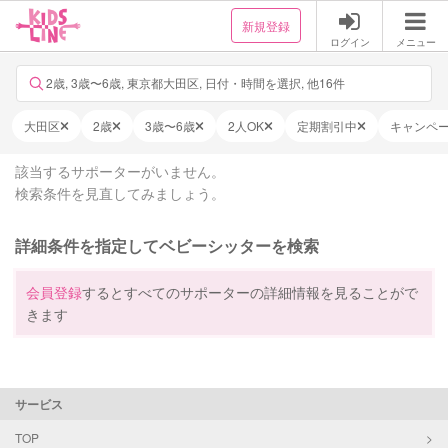
新規登録
ログイン
メニュー
2歳, 3歳〜6歳, 東京都大田区, 日付・時間を選択, 他16件
大田区
2歳
3歳〜6歳
2人OK
定期割引中
キャンペ
該当するサポーターがいません。
検索条件を見直してみましょう。
詳細条件を指定してベビーシッターを検索
会員登録
するとすべてのサポーターの詳細情報を見ることがで
きます
サービス
TOP