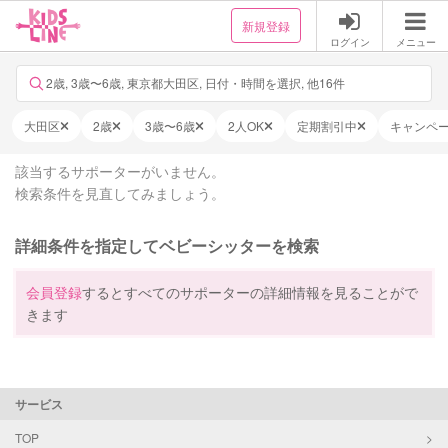
新規登録
ログイン
メニュー
2歳, 3歳〜6歳, 東京都大田区, 日付・時間を選択, 他16件
大田区
2歳
3歳〜6歳
2人OK
定期割引中
キャンペ
該当するサポーターがいません。
検索条件を見直してみましょう。
詳細条件を指定してベビーシッターを検索
会員登録
するとすべてのサポーターの詳細情報を見ることがで
きます
サービス
TOP