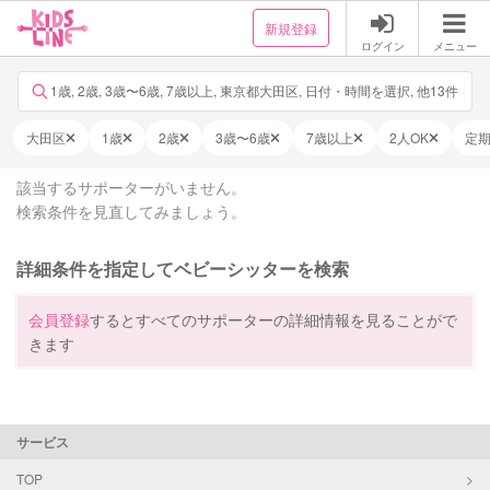
新規登録
ログイン
メニュー
1歳, 2歳, 3歳〜6歳, 7歳以上, 東京都大田区, 日付・時間を選択, 他13件
大田区
1歳
2歳
3歳〜6歳
7歳以上
2人OK
定
該当するサポーターがいません。
検索条件を見直してみましょう。
詳細条件を指定してベビーシッターを検索
会員登録
するとすべてのサポーターの詳細情報を見ることがで
きます
サービス
TOP