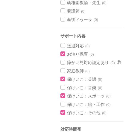
幼稚園教諭・先生
(0)
看護師
(0)
産後ドゥーラ
(0)
サポート内容
送迎対応
(0)
お泊り保育
(0)
障がい児対応認定あり
(0)
家庭教師
(0)
保けいこ：英語
(0)
保けいこ：音楽
(0)
保けいこ：スポーツ
(0)
保けいこ：絵・工作
(0)
保けいこ：その他
(0)
対応時間帯