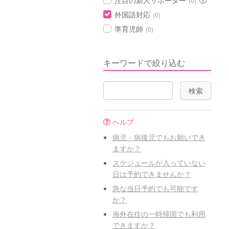
注目の新人サポーター
(0)
外国語対応
(0)
準育児師
(0)
キーワードで絞り込む
ヘルプ
病児・病後児でもお願いでき
ますか？
スケジュールが入っていない
日は予約できませんか？
急な当日予約でも可能です
か？
海外在住の一時帰国でも利用
できますか？