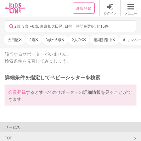
新規登録
ログイン
メニュー
2歳, 3歳〜6歳, 東京都大田区, 日付・時間を選択, 他15件
大田区
2歳
3歳〜6歳
2人OK
定期割引中
キャンペ
該当するサポーターがいません。
検索条件を見直してみましょう。
詳細条件を指定してベビーシッターを検索
会員登録
するとすべてのサポーターの詳細情報を見ることがで
きます
サービス
TOP