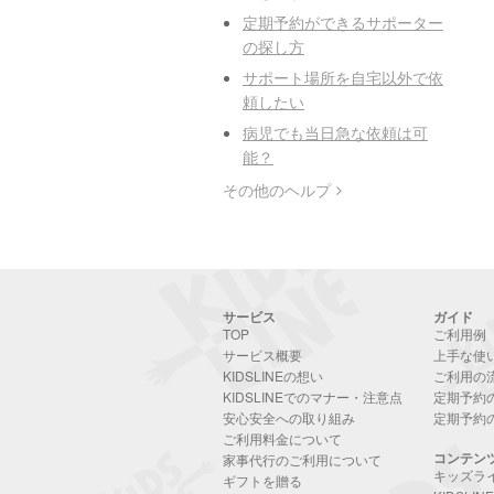
定期予約ができるサポーター
の探し方
サポート場所を自宅以外で依
頼したい
病児でも当日急な依頼は可
能？
その他のヘルプ
サービス
ガイド
TOP
ご利用例
サービス概要
上手な使
KIDSLINEの想い
ご利用の
KIDSLINEでのマナー・注意点
定期予約
安心安全への取り組み
定期予約
ご利用料金について
コンテン
家事代行のご利用について
キッズラ
ギフトを贈る