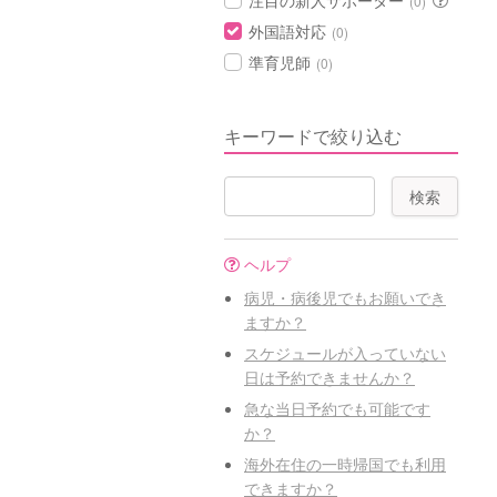
注目の新人サポーター
(0)
外国語対応
(0)
準育児師
(0)
キーワードで絞り込む
ヘルプ
病児・病後児でもお願いでき
ますか？
スケジュールが入っていない
日は予約できませんか？
急な当日予約でも可能です
か？
海外在住の一時帰国でも利用
できますか？