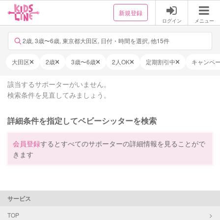
新規登録
ログイン
メニュー
2歳, 3歳〜6歳, 東京都大田区, 日付・時間を選択, 他15件
大田区
2歳
3歳〜6歳
2人OK
定期割引中
キャンペ
該当するサポーターがいません。
検索条件を見直してみましょう。
詳細条件を指定してベビーシッターを検索
会員登録
するとすべてのサポーターの詳細情報を見ることがで
きます
サービス
TOP