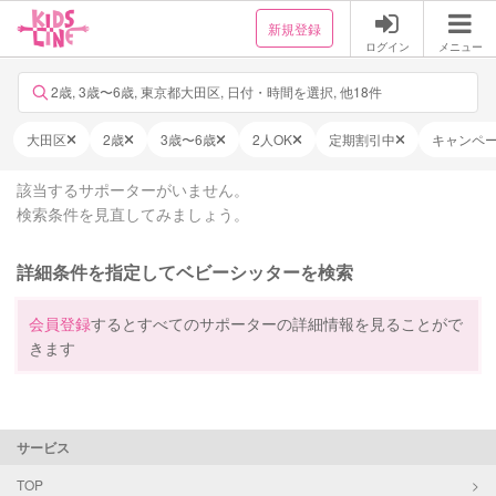
新規登録
ログイン
メニュー
2歳, 3歳〜6歳, 東京都大田区, 日付・時間を選択, 他18件
大田区
2歳
3歳〜6歳
2人OK
定期割引中
キャンペ
該当するサポーターがいません。
検索条件を見直してみましょう。
詳細条件を指定してベビーシッターを検索
会員登録
するとすべてのサポーターの詳細情報を見ることがで
きます
サービス
TOP