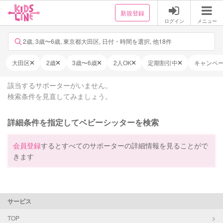
新規登録
ログイン
メニュー
2歳, 3歳〜6歳, 東京都大田区, 日付・時間を選択, 他18件
大田区
2歳
3歳〜6歳
2人OK
定期割引中
キャンペ
該当するサポーターがいません。
検索条件を見直してみましょう。
詳細条件を指定してベビーシッターを検索
会員登録
するとすべてのサポーターの詳細情報を見ることがで
きます
サービス
TOP