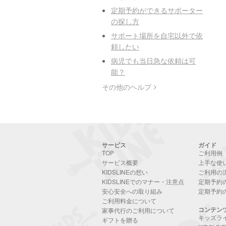
定期予約ができるサポーター
の探し方
サポート場所を自宅以外で依
頼したい
病児でも当日急な依頼は可
能？
その他のヘルプ
サービス
ガイド
TOP
ご利用例
サービス概要
上手な使
KIDSLINEの想い
ご利用の
KIDSLINEでのマナー・注意点
定期予約
安心安全への取り組み
定期予約
ご利用料金について
コンテン
家事代行のご利用について
キッズラ
ギフトを贈る