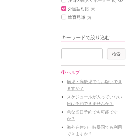
注目の新人サポーター
(0)
外国語対応
(0)
準育児師
(0)
キーワードで絞り込む
ヘルプ
病児・病後児でもお願いでき
ますか？
スケジュールが入っていない
日は予約できませんか？
急な当日予約でも可能です
か？
海外在住の一時帰国でも利用
できますか？