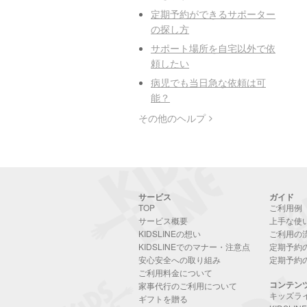
定期予約ができるサポーター
の探し方
サポート場所を自宅以外で依
頼したい
病児でも当日急な依頼は可
能？
その他のヘルプ
サービス
ガイド
TOP
ご利用例
サービス概要
上手な使
KIDSLINEの想い
ご利用の
KIDSLINEでのマナー・注意点
定期予約
安心安全への取り組み
定期予約
ご利用料金について
コンテン
家事代行のご利用について
キッズラ
ギフトを贈る