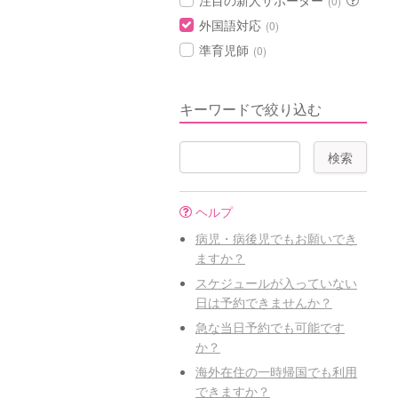
注目の新人サポーター
(0)
外国語対応
(0)
準育児師
(0)
キーワードで絞り込む
ヘルプ
病児・病後児でもお願いでき
ますか？
スケジュールが入っていない
日は予約できませんか？
急な当日予約でも可能です
か？
海外在住の一時帰国でも利用
できますか？