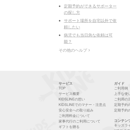
定期予約ができるサポーター
の探し方
サポート場所を自宅以外で依
頼したい
病児でも当日急な依頼は可
能？
その他のヘルプ
サービス
ガイド
TOP
ご利用例
サービス概要
上手な使
KIDSLINEの想い
ご利用の
KIDSLINEでのマナー・注意点
定期予約
安心安全への取り組み
定期予約
ご利用料金について
コンテン
家事代行のご利用について
キッズラ
ギフトを贈る