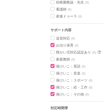
幼稚園教諭・先生
(0)
看護師
(0)
産後ドゥーラ
(0)
サポート内容
送迎対応
(0)
お泊り保育
(0)
障がい児対応認定あり
(0)
家庭教師
(0)
保けいこ：英語
(0)
保けいこ：音楽
(0)
保けいこ：スポーツ
(0)
保けいこ：絵・工作
(0)
保けいこ：その他
(0)
対応時間帯