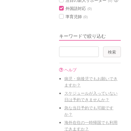
注目の新人サポーター
(0)
外国語対応
(0)
準育児師
(0)
キーワードで絞り込む
ヘルプ
病児・病後児でもお願いでき
ますか？
スケジュールが入っていない
日は予約できませんか？
急な当日予約でも可能です
か？
海外在住の一時帰国でも利用
できますか？