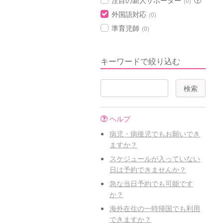
注目の新人サポーター
(0)
外国語対応
(0)
準育児師
(0)
キーワードで絞り込む
ヘルプ
病児・病後児でもお願いでき
ますか？
スケジュールが入っていない
日は予約できませんか？
急な当日予約でも可能です
か？
海外在住の一時帰国でも利用
できますか？