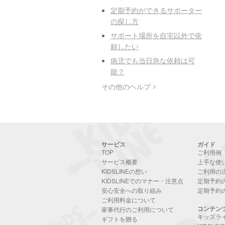
定期予約ができるサポーター
の探し方
サポート場所を自宅以外で依
頼したい
病児でも当日急な依頼は可
能？
その他のヘルプ
サービス
ガイド
TOP
ご利用例
サービス概要
上手な使
KIDSLINEの想い
ご利用の
KIDSLINEでのマナー・注意点
定期予約
安心安全への取り組み
定期予約
ご利用料金について
コンテン
家事代行のご利用について
キッズラ
ギフトを贈る