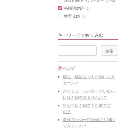
注目の新人サポーター
(0)
外国語対応
(0)
準育児師
(0)
キーワードで絞り込む
ヘルプ
病児・病後児でもお願いでき
ますか？
スケジュールが入っていない
日は予約できませんか？
急な当日予約でも可能です
か？
海外在住の一時帰国でも利用
できますか？