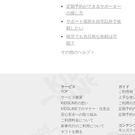
定期予約ができるサポーター
の探し方
サポート場所を自宅以外で依
頼したい
病児でも当日急な依頼は可
能？
その他のヘルプ
サービス
ガイド
TOP
ご利用例
サービス概要
上手な使
KIDSLINEの想い
ご利用の
KIDSLINEでのマナー・注意点
定期予約
安心安全への取り組み
定期予約
ご利用料金について
コンテン
家事代行のご利用について
キッズラ
ギフトを贈る