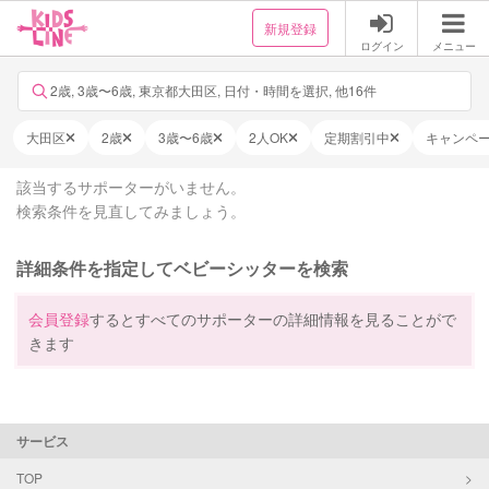
新規登録
ログイン
メニュー
2歳, 3歳〜6歳, 東京都大田区, 日付・時間を選択, 他16件
大田区
2歳
3歳〜6歳
2人OK
定期割引中
キャンペ
該当するサポーターがいません。
検索条件を見直してみましょう。
詳細条件を指定してベビーシッターを検索
会員登録
するとすべてのサポーターの詳細情報を見ることがで
きます
サービス
TOP