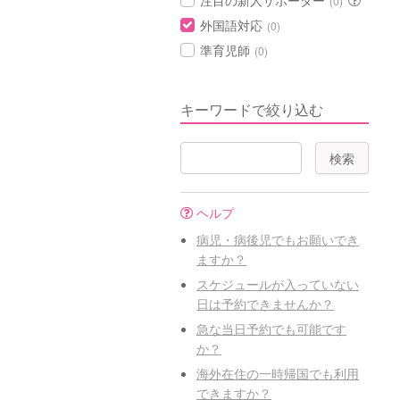
注目の新人サポーター
(0)
外国語対応
(0)
準育児師
(0)
キーワードで絞り込む
ヘルプ
病児・病後児でもお願いでき
ますか？
スケジュールが入っていない
日は予約できませんか？
急な当日予約でも可能です
か？
海外在住の一時帰国でも利用
できますか？