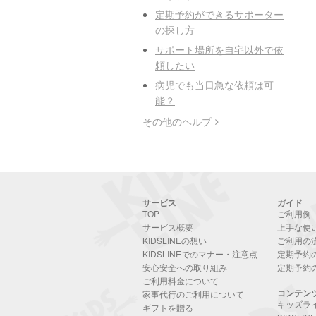
定期予約ができるサポーター
の探し方
サポート場所を自宅以外で依
頼したい
病児でも当日急な依頼は可
能？
その他のヘルプ
サービス
ガイド
TOP
ご利用例
サービス概要
上手な使
KIDSLINEの想い
ご利用の
KIDSLINEでのマナー・注意点
定期予約
安心安全への取り組み
定期予約
ご利用料金について
コンテン
家事代行のご利用について
キッズラ
ギフトを贈る