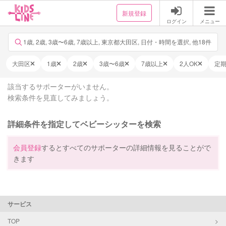
新規登録
ログイン
メニュー
1歳, 2歳, 3歳〜6歳, 7歳以上, 東京都大田区, 日付・時間を選択, 他18件
大田区
1歳
2歳
3歳〜6歳
7歳以上
2人OK
定
該当するサポーターがいません。
検索条件を見直してみましょう。
詳細条件を指定してベビーシッターを検索
会員登録
するとすべてのサポーターの詳細情報を見ることがで
きます
サービス
TOP