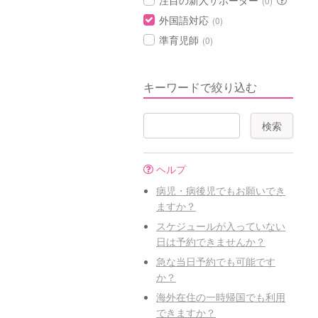
注目の新人サポーター
(0)
外国語対応
(0)
準育児師
(0)
キーワードで絞り込む
ヘルプ
病児・病後児でもお願いでき
ますか？
スケジュールが入っていない
日は予約できませんか？
急な当日予約でも可能です
か？
海外在住の一時帰国でも利用
できますか？