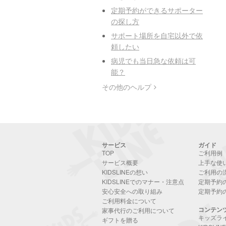
定期予約ができるサポーター
の探し方
サポート場所を自宅以外で依
頼したい
病児でも当日急な依頼は可
能？
その他のヘルプ
サービス
ガイド
TOP
ご利用例
サービス概要
上手な使
KIDSLINEの想い
ご利用の
KIDSLINEでのマナー・注意点
定期予約
安心安全への取り組み
定期予約
ご利用料金について
コンテン
家事代行のご利用について
キッズラ
ギフトを贈る